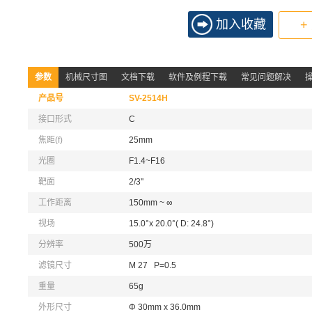
加入收藏
+
参数
机械尺寸图
文档下载
软件及例程下载
常见问题解决
产品号
SV-2514H
接口形式
C
焦距(f)
25mm
光圈
F1.4~F16
靶面
2/3''
工作距离
150mm ~ ∞
视场
15.0°x 20.0°( D: 24.8°)
分辨率
500万
滤镜尺寸
M 27 P=0.5
重量
65g
外形尺寸
Φ 30mm x 36.0mm