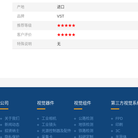
产地
进口
品牌
VST
推荐等级
★★★★★
客户评价
★★★★★
特殊说明
无
公司
视觉器件
视觉组件
第三方视觉系
关于我们
工业相机
公路检测
FPD
新闻动态
工业镜头
地铁检测
印刷
招贤纳士
光源控制器及配件
铁路检测
3C
隐私保护
采集卡
科研定制
半导体