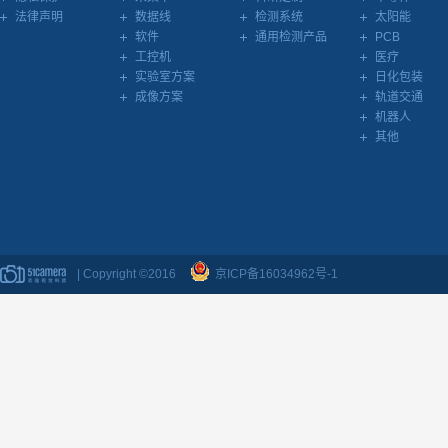
法律声明
数据线
检测系统
太阳能
软件
通用检测产品
PCB
工控机
医疗
实验室方案
日化包装
成像方案
轨道交通
机器人
其他
| Copyright ©2016
京ICP备16034962号-1