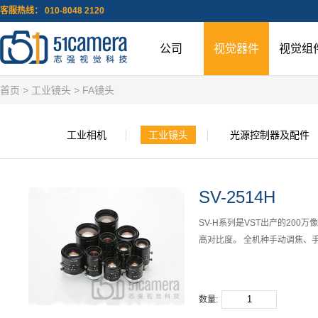
客服热线： 010-8048 2120
公司
视觉器件
视觉组
首页
>
工业镜头
>
FA镜头
工业相机
工业镜头
光源控制器及配件
SV-2514H
SV-H系列是VST出产的200
高对比度。 全机种手动调焦、
数量: