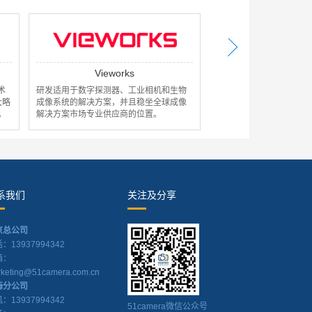
Teledyne Lumenera
AVAL
生物
全球领先的高性能数码工业相机和用于工
日本Avaldata是一
成像
业和科学应用的定制和OEM成像解决方案
商，致力于开发超高速
的开发商和制造商。
理、高速数据通信等产
系我们
关注及分享
京总公司
：13937994342
箱：
keting@51camera.com.cn
海分公司
：13937994342
51camera微信公众号