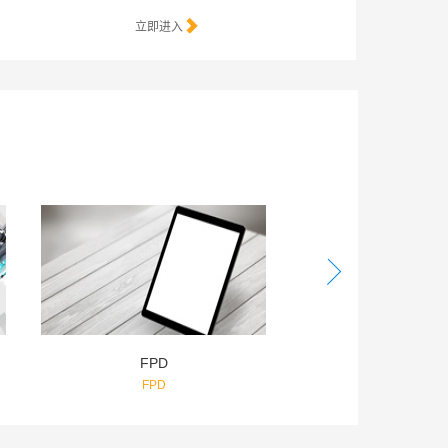
立即进入
汽车及零部件
Automobile-And-Parts
Electro