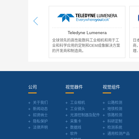
edyne Lumenera
AVALDATA
性能数码工业相机和用于工
日本Avaldata是一家高端图像产品的厂
的定制和OEM成像解决方案
商，致力于开发超高速、嵌入式、图像处
造商。
理、高速数据通信等产品，如工业相机。
公司
视觉器件
视觉组件
关于我们
工业相机
公路检测
新闻动态
工业镜头
地铁检测
招贤纳士
光源控制器及配件
铁路检测
隐私保护
采集卡
科研定制
法律声明
数据线
检测系统
软件
通用检测产品