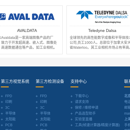
Teledyne Dalsa
Vieworks
全球领先的高性能数字成像和半导体技术
研发适用于数字探测器、工业相机和
公司,员工1000人。总部位于加拿大安大略
成像系统的解决方案，并且稳坐全球
省Waterloo。其工业相机市场占有率高。
解决方案市场专业供应商的位置。
第三方视觉系统
第三方检测设备
支持中心
联
FPD
FPD
下载中心
北
印刷
印刷
请求支持
电话
3C
3C
保修 / 维修申请
邮
半导体
半导体
产品选型助手
mar
太阳能
太阳能
实验室直播
上
PCB
PCB
工具(帧速计算器/精度计算器)
手机