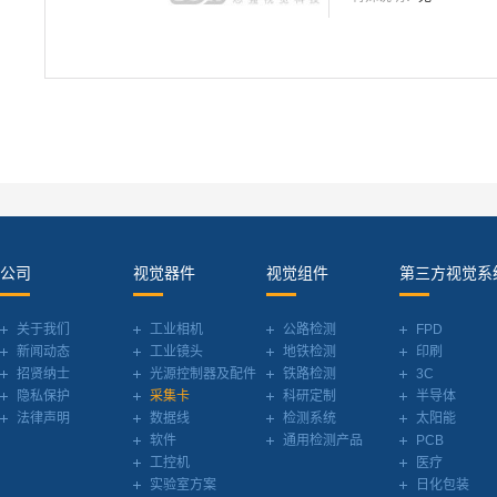
公司
视觉器件
视觉组件
第三方视觉系
关于我们
工业相机
公路检测
FPD
新闻动态
工业镜头
地铁检测
印刷
招贤纳士
光源控制器及配件
铁路检测
3C
隐私保护
采集卡
科研定制
半导体
法律声明
数据线
检测系统
太阳能
软件
通用检测产品
PCB
工控机
医疗
实验室方案
日化包装