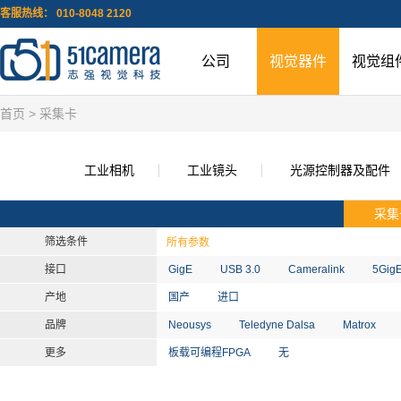
客服热线： 010-8048 2120
公司
视觉器件
视觉组
首页
> 采集卡
工业相机
工业镜头
光源控制器及配件
采集
筛选条件
所有参数
接口
GigE
USB 3.0
Cameralink
5Gig
产地
国产
进口
品牌
Neousys
Teledyne Dalsa
Matrox
更多
板载可编程FPGA
无