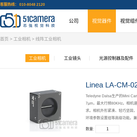
客服热线： 010-8048 2120
公司
视觉器件
视觉组
首页
>
工业相机
>
线阵工业相机
工业相机
工业镜头
光源控制器及配件
Linea LA-CM-0
Teledyne Dalsa生产的Min
7µm，最大行频80KHz。
求。相机外形紧凑、轻巧坚固，
环境参数设置组等高级功能。兼容
数量: