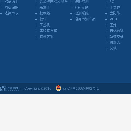
招贤纳士
光源控制器及配件
铁路检测
3C
隐私保护
采集卡
科研定制
半导体
法律声明
数据线
检测系统
太阳能
软件
通用检测产品
PCB
工控机
医疗
实验室方案
日化包装
成像方案
轨道交通
机器人
其他
| Copyright ©2016
京ICP备16034962号-1