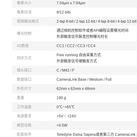
像素大小
7.04µm x 7.04µm
像素位深
8/12 bits
视频输出格式
2-tap 8-bit / 2-tap 12-bit / 4-tap 8-bit / 4-tap 12-bit
通过相机控制软件或者API编程设置曝光时间
曝光控制
外部触发信号脉宽控制曝光时长
I/O数目
CC1 / CC2 / CC3 / CC4
Free running 自由采集方式
同步方式
外部触发信号硬触发方式
镜头接口
C / M42 / F
数据接口
CameraLink Base / Medium / Full
外形尺寸
62mm x 62mm x 48mm
重量
190 g
工作温度
0℃~+65℃
电源要求
+5V ~ +24V
典型功耗
<4.5W
配套软件
Teledyne Dalsa Sapera或者第三方 Camera