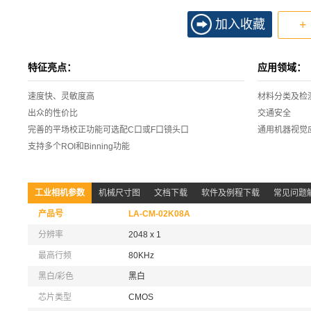
加入收藏
+
特征亮点：
应用领域：
速度快、灵敏度高
材料分类及检
出众的性价比
交通安全
完善的平场校正功能可选配C口或F口镜头口
通用机器视觉
支持多个ROI和Binning功能
工业相机参数
机械尺寸图
文档下载
软件及例程下载
常见问题
产品号
LA-CM-02K08A
分辨率
2048 x 1
最高行频
80KHz
黑白/彩色
黑白
芯片类型
CMOS