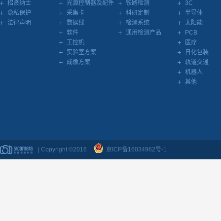
招贤纳士
光源控制器及配件
铁路检测
3C
隐私保护
采集卡
科研定制
半导体
法律声明
数据线
检测系统
太阳能
软件
通用检测产品
PCB
工控机
医疗
实验室方案
日化包装
成像方案
轨道交通
机器人
其他
| Copyright ©2016
京ICP备16034962号-1