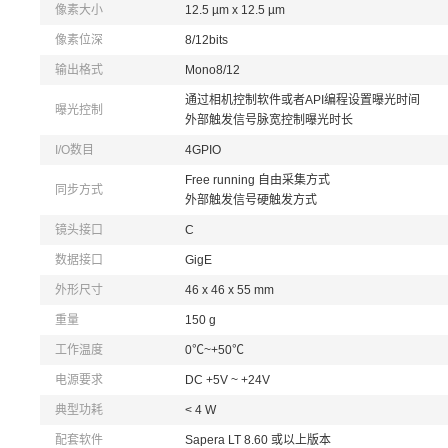
像素大小
12.5 µm x 12.5 µm
像素位深
8/12bits
输出格式
Mono8/12
通过相机控制软件或者API编程设置曝光时间
曝光控制
外部触发信号脉宽控制曝光时长
I/O数目
4GPIO
Free running 自由采集方式
同步方式
外部触发信号硬触发方式
镜头接口
C
数据接口
GigE
外形尺寸
46 x 46 x 55 mm
重量
150 g
工作温度
0℃~+50℃
电源要求
DC +5V ~ +24V
典型功耗
< 4 W
配套软件
Sapera LT 8.60 或以上版本