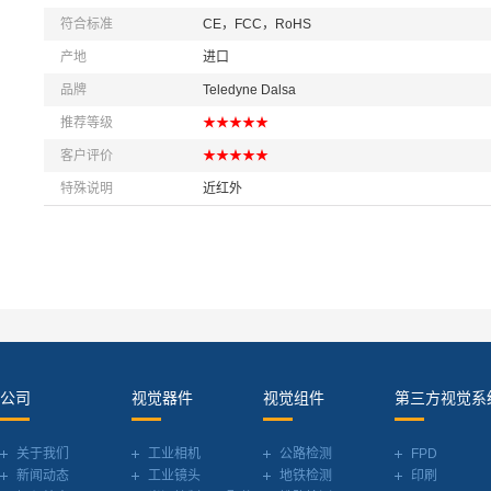
符合标准
CE，FCC，RoHS
产地
进口
品牌
Teledyne Dalsa
推荐等级
★★★★★
客户评价
★★★★★
特殊说明
近红外
公司
视觉器件
视觉组件
第三方视觉系
关于我们
工业相机
公路检测
FPD
新闻动态
工业镜头
地铁检测
印刷