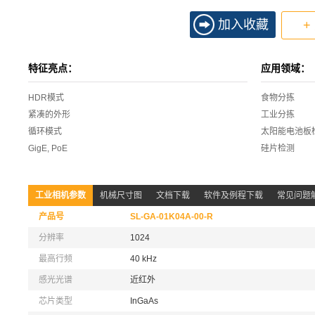
加入收藏
+
特征亮点：
应用领域：
HDR模式
食物分拣
紧凑的外形
工业分拣
循环模式
太阳能电池板
GigE, PoE
硅片检测
工业相机参数
机械尺寸图
文档下载
软件及例程下载
常见问题
产品号
SL-GA-01K04A-00-R
分辨率
1024
最高行频
40 kHz
感光光谱
近红外
芯片类型
InGaAs