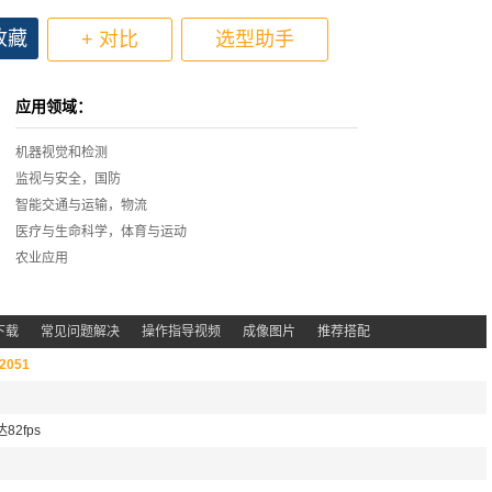
收藏
+ 对比
选型助手
应用领域：
机器视觉和检测
监视与安全，国防
智能交通与运输，物流
医疗与生命科学，体育与运动
农业应用
下载
常见问题解决
操作指导视频
成像图片
推荐搭配
2051
82fps