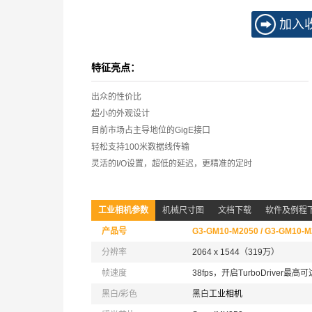
加入
特征亮点：
出众的性价比
超小的外观设计
目前市场占主导地位的GigE接口
轻松支持100米数据线传输
灵活的I/O设置，超低的延迟，更精准的定时
工业相机参数
机械尺寸图
文档下载
软件及例程
产品号
G3-GM10-M2050 / G3-GM10-M
分辨率
2064 x 1544（319万）
帧速度
38fps，开启TurboDriver最高可达
黑白/彩色
黑白
工业相机