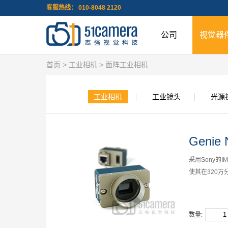
客服热线： 010-8048 2120
公司
视觉器
首页
>
工业相机
>
面阵工业相机
工业相机
工业镜头
光源
Genie 
采用Sony的IMX
使其在320万
数量: