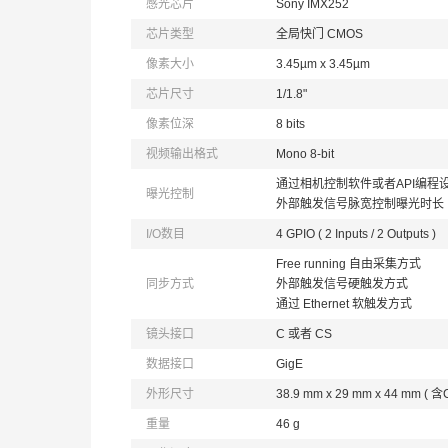
感光芯片
Sony IMX252
芯片类型
全局快门 CMOS
像素大小
3.45µm x 3.45µm
芯片尺寸
1/1.8"
像素位深
8 bits
视频输出格式
Mono 8-bit
通过相机控制软件或者API编程
曝光控制
外部触发信号脉宽控制曝光时长
I/O数目
4 GPIO ( 2 Inputs / 2 Outputs )
Free running 自由采集方式
同步方式
外部触发信号硬触发方式
通过 Ethernet 软触发方式
镜头接口
C 或者 CS
数据接口
GigE
外形尺寸
38.9 mm x 29 mm x 44 mm ( 
重量
46 g