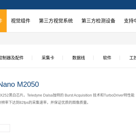
件
视觉组件
第三方视觉系统
第三方检测设备
支持
控制器及配件
采集卡
数据线
软件
工
Nano M2050
252黑白芯片。Teledyne Dalsa独特的 Burst Acquisition 技术和TurboDriver特性能
分辨率下达到82fps的采集速率，并保证优质的图像质量。