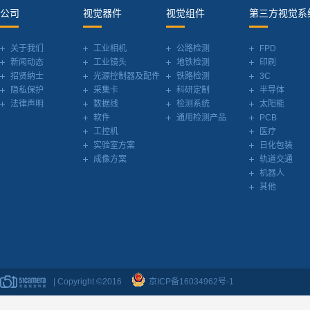
公司
视觉器件
视觉组件
第三方视觉系
关于我们
工业相机
公路检测
FPD
新闻动态
工业镜头
地铁检测
印刷
招贤纳士
光源控制器及配件
铁路检测
3C
隐私保护
采集卡
科研定制
半导体
法律声明
数据线
检测系统
太阳能
软件
通用检测产品
PCB
工控机
医疗
实验室方案
日化包装
成像方案
轨道交通
机器人
其他
| Copyright ©2016
京ICP备16034962号-1