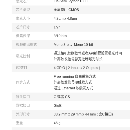
感光芯片
On-Semi Python1300
芯片类型
全局快门 CMOS
像素大小
4.8µm x 4.8µm
芯片尺寸
1/2"
像素位深
8/10 bits
视频输出格式
Mono 8-bit，Mono 10-bit
通过相机控制软件或者API编程设置曝光时间
曝光控制
外部触发信号脉宽控制曝光时长
I/O数目
4 GPIO ( 2 Inputs / 2 Outputs )
Free running 自由采集方式
同步方式
外部触发信号硬触发方式
通过 Ethernet 软触发方式
镜头接口
C 或者 CS
数据接口
GigE
外形尺寸
38.9 mm x 29 mm x 44 mm ( 含C接口)
重量
46 g