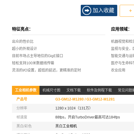
加入收藏
+
特征亮点：
应用领域：
出众的性价比
机器视觉和检
超小的外观设计
监视与安全，
目前市场占主导地位的GigE接口
智能交通与运
轻松支持100米数据线传输
医疗与生命科
灵活的I/O设置，超低的延迟，更精准的定时
农业应用
工业相机参数
机械尺寸图
文档下载
软件及例程下载
常见问题
产品号
G3-GM12-M1280 / G3-GM12-M1281
分辨率
1280 x 1024（131万）
帧速度
88fps，开启TurboDriver最高可达184fps
黑白/彩色
黑白
工业相机