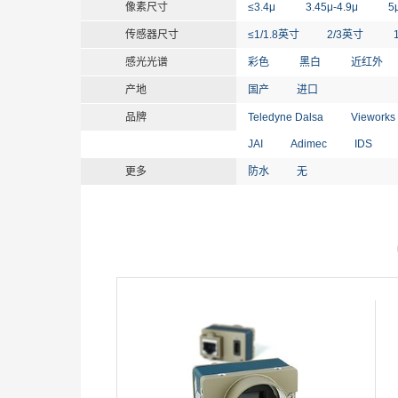
像素尺寸
≤3.4μ
3.45μ-4.9μ
5
传感器尺寸
≤1/1.8英寸
2/3英寸
感光光谱
彩色
黑白
近红外
产地
国产
进口
品牌
Teledyne Dalsa
Vieworks
JAI
Adimec
IDS
更多
防水
无