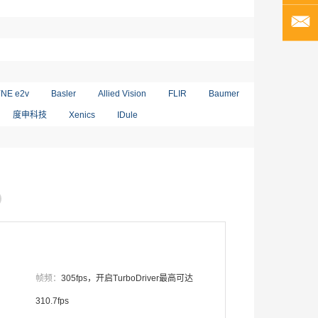
NE e2v
Basler
Allied Vision
FLIR
Baumer
度申科技
Xenics
IDule
帧频：
305fps，开启TurboDriver最高可达
310.7fps