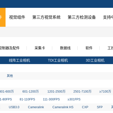
件
视觉组件
第三方视觉系统
第三方检测设备
支持
控制器及配件
采集卡
数据线
软件
工
线阵工业相机
TDI工业相机
3D工业相机
其他
301-600万
601-1200万
1201-2500万
2501-7100万
≥7100万
1-80FPS
81-110FPS
111-300FPS
≥301FPS
E
USB3.0
Cameralink
Cameralink HS
CXP
SFP