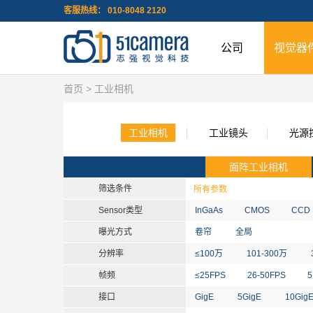
客服热线： 010-8048 2120
公司
视觉器
首页
> 工业相机
工业相机
工业镜头
光源
面阵工业相机
筛选条件
所有参数
Sensor类型
InGaAs
CMOS
CCD
曝光方式
卷帘
全局
分辨率
≤100万
101-300万
帧频
≤25FPS
26-50FPS
5
接口
GigE
5GigE
10Gig