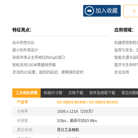
加入收藏
+
特征亮点：
应用领域：
出众的性价比
机器视觉和检
超小的外观设计
监视与安全，
目前市场占主导地位的GigE接口
智能交通与运
轻松支持100米数据线传输
医疗与生命科
灵活的I/O设置，超低的延迟，更精准的定时
农业应用
工业相机参数
机械尺寸图
文档下载
软件及例程下载
常见问题
产品号
G3-GM10-M1940 / G3-GM10-M1941
分辨率
1936 x 1216（235万）
帧速度
52fps，最高可达83.9fps
黑白/彩色
黑白
工业相机