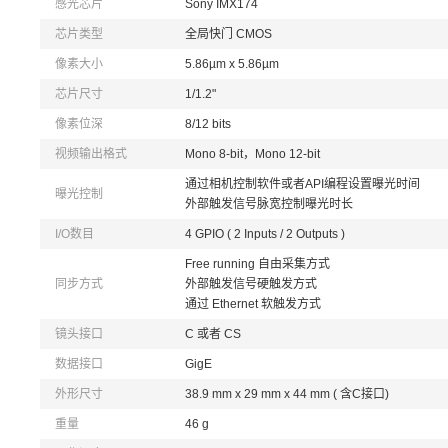
感光芯片
Sony IMX174
芯片类型
全局快门 CMOS
像素大小
5.86µm x 5.86µm
芯片尺寸
1/1.2"
像素位深
8/12 bits
视频输出格式
Mono 8-bit，Mono 12-bit
通过相机控制软件或者API编程设置曝光时间
曝光控制
外部触发信号脉宽控制曝光时长
I/O数目
4 GPIO ( 2 Inputs / 2 Outputs )
Free running 自由采集方式
同步方式
外部触发信号硬触发方式
通过 Ethernet 软触发方式
镜头接口
C 或者 CS
数据接口
GigE
外形尺寸
38.9 mm x 29 mm x 44 mm ( 含C接口)
重量
46 g