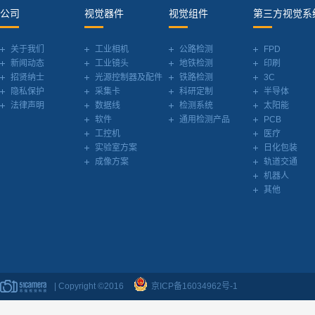
公司
视觉器件
视觉组件
第三方视觉系
关于我们
工业相机
公路检测
FPD
新闻动态
工业镜头
地铁检测
印刷
招贤纳士
光源控制器及配件
铁路检测
3C
隐私保护
采集卡
科研定制
半导体
法律声明
数据线
检测系统
太阳能
软件
通用检测产品
PCB
工控机
医疗
实验室方案
日化包装
成像方案
轨道交通
机器人
其他
| Copyright ©2016
京ICP备16034962号-1