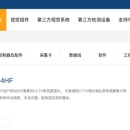
件
视觉组件
第三方视觉系统
第三方检测设备
支持
控制器及配件
采集卡
数据线
软件
工
14HF
VST出产的500万像素的CCTV高亮度镜头， 与普通的CCTV镜头相比具有高解像力和
全机种手动调焦、手动光圈，配有固定用的螺丝。