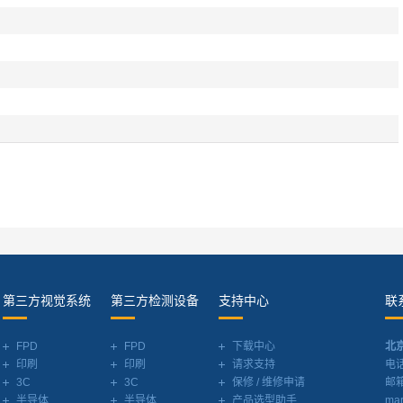
第三方视觉系统
第三方检测设备
支持中心
联
FPD
FPD
下载中心
北
印刷
印刷
请求支持
电话
3C
3C
保修 / 维修申请
邮
半导体
半导体
产品选型助手
mar