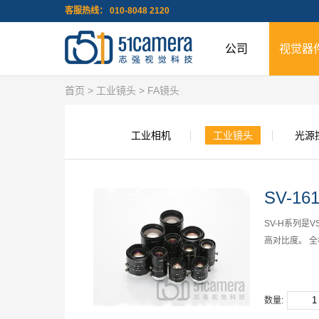
客服热线： 010-8048 2120
公司
视觉器
首页
>
工业镜头
>
FA镜头
工业相机
工业镜头
光源
SV-16
SV-H系列是
高对比度。 
数量: