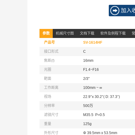
加入
参数
机械尺寸图
文档下载
软件及例程下载
产品号
SV-1614HF
接口形式
C
焦距(f)
16mm
光圈
F1.4~F16
靶面
2/3''
工作距离
100mm ~ ∞
视场
22.9°x 30.2°( D: 37.3°)
分辨率
500万
滤镜尺寸
M35.5 P=0.5
重量
125g
外形尺寸
Φ 39.5mm x 53.5mm