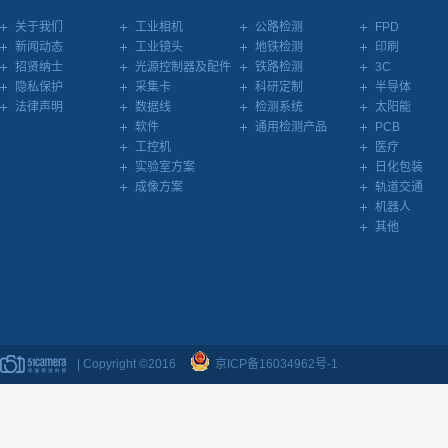
关于我们
工业相机
公路检测
FPD
新闻动态
工业镜头
地铁检测
印刷
招贤纳士
光源控制器及配件
铁路检测
3C
隐私保护
采集卡
科研定制
半导体
法律声明
数据线
检测系统
太阳能
软件
通用检测产品
PCB
工控机
医疗
实验室方案
日化包装
成像方案
轨道交通
机器人
其他
| Copyright ©2016
京ICP备16034962号-1