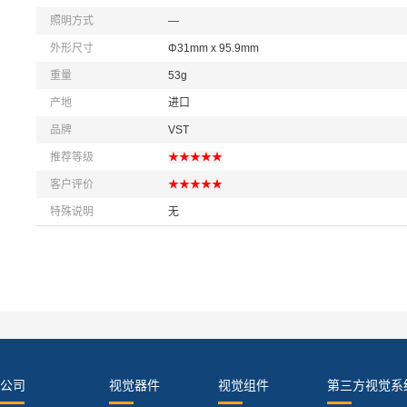
照明方式
—
外形尺寸
Φ31mm x 95.9mm
重量
53g
产地
进口
品牌
VST
推荐等级
★★★★★
客户评价
★★★★★
特殊说明
无
公司
视觉器件
视觉组件
第三方视觉系