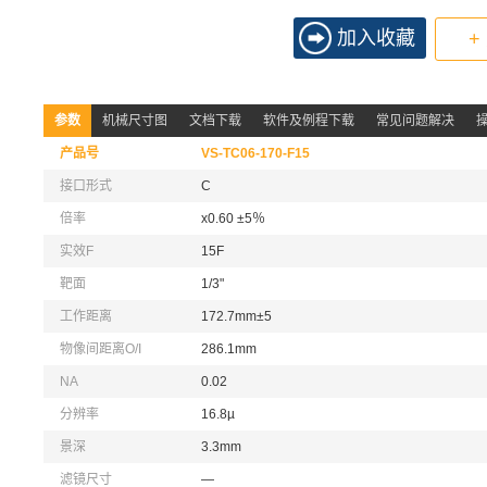
加入收藏
+
参数
机械尺寸图
文档下载
软件及例程下载
常见问题解决
产品号
VS-TC06-170-F15
接口形式
C
倍率
x0.60 ±5％
实效F
15F
靶面
1/3"
工作距离
172.7mm±5
物像间距离O/I
286.1mm
NA
0.02
分辨率
16.8µ
景深
3.3mm
滤镜尺寸
—