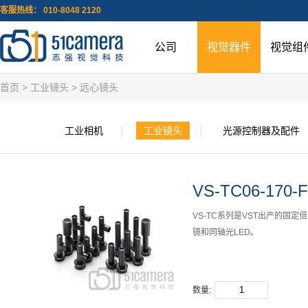
客服热线： 010-8048 2120
公司
视觉器件
视觉组
首页
>
工业镜头
>
远心镜头
工业相机
工业镜头
光源控制器及配件
VS-TC06-170-
VS-TC系列是VST出产的固
镜和同轴光LED。
数量: