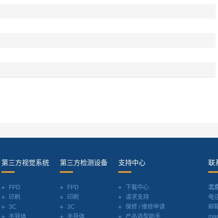
第三方视觉系统
第三方检测设备
支持中心
联
FPD
FPD
下载中心
北
印刷
印刷
请求支持
电话
3C
3C
保修 / 维修申请
邮
半导体
半导体
产品选型助手
mar