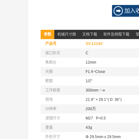
加入
参数
机械尺寸图
文档下载
软件及例程下载
产品号
SV-1214V
接口形式
C
焦距(f)
12mm
光圈
F1.4~Close
靶面
1/2"
工作距离
300mm ~ ∞
视场
21.9° × 29.1°( D: 36°)
分辨率
200万
滤镜尺寸
M27 P=0.5
重量
43g
外形尺寸
Φ 29.5mm x 29.5mm