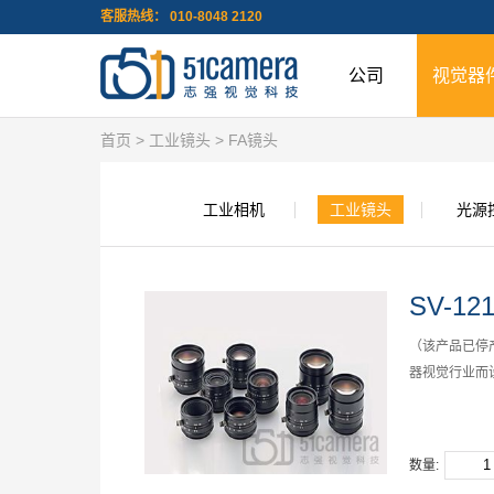
客服热线： 010-8048 2120
公司
视觉器
首页
>
工业镜头
>
FA镜头
工业相机
工业镜头
光源
SV-12
（该产品已停产
器视觉行业而
数量: