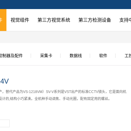
件
视觉组件
第三方视觉系统
第三方检测设备
支持
控制器及配件
采集卡
数据线
软件
工
14V
，替代产品为VS-1218VM）SV-V系列是VST出产的标准CCTV镜头，它是面向机
设计的,结构小巧紧凑。全机种手动调焦、手动光圈，配有固定用的螺丝。