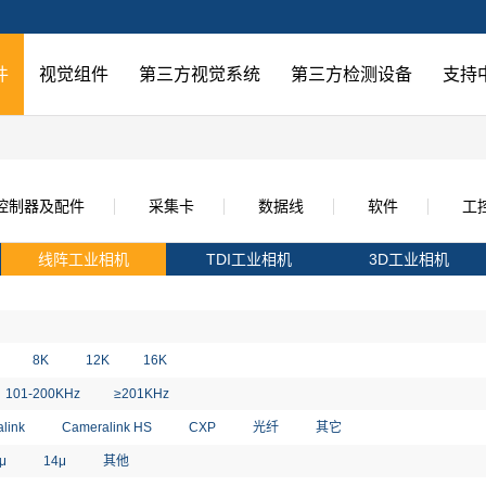
件
视觉组件
第三方视觉系统
第三方检测设备
支持
控制器及配件
采集卡
数据线
软件
工
线阵工业相机
TDI工业相机
3D工业相机
8K
12K
16K
101-200KHz
≥201KHz
link
Cameralink HS
CXP
光纤
其它
0μ
14μ
其他