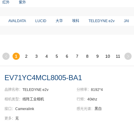
红外
紫外
AVALDATA
LUCID
大华
埃科
TELEDYNE e2v
JAI
1
2
3
4
5
6
7
8
9
10
11
EV71YC4MCL8005-BA1
品牌名称：
TELEDYNE e2v
分辨率：
8192*4
相机类型：
线阵工业相机
行频：
40khz
接口：
Cameralink
感光光谱：
黑白
更多：
无