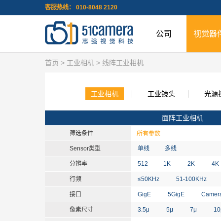
客服热线： 010-8048 2120
公司
视觉器
首页
>
工业相机
> 线阵工业相机
工业相机
工业镜头
光源
面阵工业相机
筛选条件
所有参数
Sensor类型
单线
多线
分辨率
512
1K
2K
4K
行频
≤50KHz
51-100KHz
接口
GigE
5GigE
Camera
像素尺寸
3.5μ
5μ
7μ
1