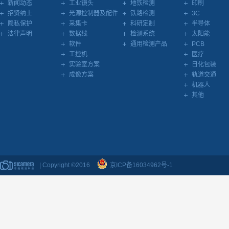
新闻动态
工业镜头
地铁检测
印刷
招贤纳士
光源控制器及配件
铁路检测
3C
隐私保护
采集卡
科研定制
半导体
法律声明
数据线
检测系统
太阳能
软件
通用检测产品
PCB
工控机
医疗
实验室方案
日化包装
成像方案
轨道交通
机器人
其他
| Copyright ©2016
京ICP备16034962号-1