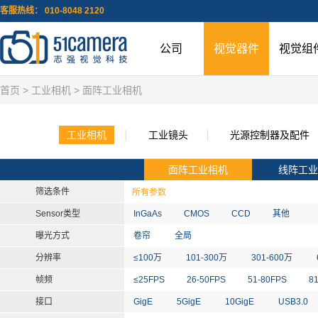
客服热线： 010-8048 2120
公司
视觉器件
视觉组
首页
>
工业相机
> 面阵工业相机
工业相机
工业镜头
光源控制器及配件
面阵工业相机
线阵工业
筛选条件
所有参数
Sensor类型
InGaAs
CMOS
CCD
其他
曝光方式
卷帘
全局
分辨率
≤100万
101-300万
301-600万
帧频
≤25FPS
26-50FPS
51-80FPS
8
接口
GigE
5GigE
10GigE
USB3.0