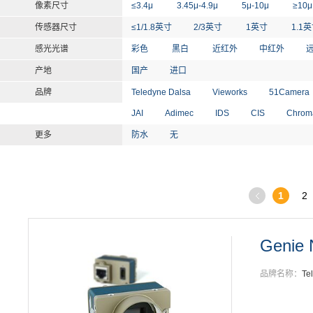
像素尺寸
≤3.4μ
3.45μ-4.9μ
5μ-10μ
≥10
传感器尺寸
≤1/1.8英寸
2/3英寸
1英寸
1.1
感光光谱
彩色
黑白
近红外
中红外
产地
国产
进口
品牌
Teledyne Dalsa
Vieworks
51Camera
JAI
Adimec
IDS
CIS
Chrom
更多
防水
无
1
2
Genie 
品牌名称：
Te