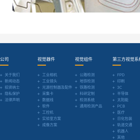
公司
视觉器件
视觉组件
第三方视觉系
关于我们
工业相机
公路检测
FPD
新闻动态
工业镜头
地铁检测
印刷
招贤纳士
光源控制器及配件
铁路检测
3C
隐私保护
采集卡
科研定制
半导体
法律声明
数据线
检测系统
太阳能
软件
通用检测产品
PCB
工控机
医疗
实验室方案
日化包装
成像方案
轨道交通
机器人
其他