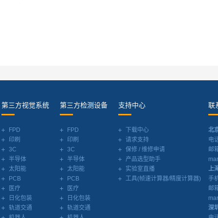
第三方视觉系统
第三方检测设备
支持中心
联
FPD
FPD
下载中心
北
印刷
印刷
请求支持
电话
3C
3C
保修 / 维修申请
邮
半导体
半导体
产品选型助手
mar
太阳能
太阳能
实验室直播
上
PCB
PCB
工具(帧速计算器/精度计算器)
手机
医疗
医疗
邮
日化包装
日化包装
mar
轨道交通
轨道交通
深
机器人
机器人
电话