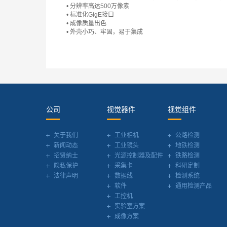
• 分辨率高达500万像素
• 标准化GigE接口
• 成像质量出色
• 外壳小巧、牢固，易于集成
公司
视觉器件
视觉组件
关于我们
工业相机
公路检测
新闻动态
工业镜头
地铁检测
招贤纳士
光源控制器及配件
铁路检测
隐私保护
采集卡
科研定制
法律声明
数据线
检测系统
软件
通用检测产品
工控机
实验室方案
成像方案