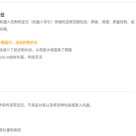
定位
机器人控制和定位（机器人导引）领域的适用范围包括：焊缝、清理、质量控制、组
向等。
的外观设计，出众的性价比
限度地减少了延迟和抖动，从而极大地提高了精度
的100 m线材长度，布线灵活
件和传送带定位、不良品分拣以及将货物包装或放入托盘。
现高吞吐量和高效