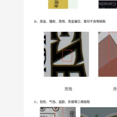
B
、烫金、镭射、烫残、烫金偏位、套印不良等缺陷
C
、划伤、气泡、溢胶、折痕等三维缺陷