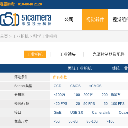
客服热线： 010-8048 2120
公司
视觉器件
视觉组
首页
>
工业相机
> 科学工业相机
工业相机
工业镜头
光源控制器及配件
面阵工业相机
线阵工业
筛选条件
所有参数
Sensor类型
CCD
CMOS
sCMOS
分辨率
<100万
100—200万
200—500万
帧频/行频
<20 FPS
20—50 FPS
50—100 FPS
接口
GigE
USB 3.0
Cameralink
Coax
像素尺寸
<5u
5u-8u
8u-10u
>10u