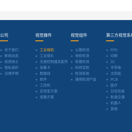
公司
视觉器件
视觉组件
第三方视觉系
关于我们
工业相机
公路检测
FPD
新闻动态
工业镜头
地铁检测
印刷
招贤纳士
光源控制器及配件
铁路检测
3C
隐私保护
采集卡
科研定制
半导体
法律声明
数据线
检测系统
太阳能
软件
通用检测产品
PCB
工控机
医疗
实验室方案
日化包装
成像方案
轨道交通
机器人
其他