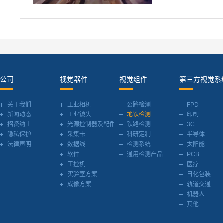
公司
视觉器件
视觉组件
第三方视觉系
关于我们
工业相机
公路检测
FPD
新闻动态
工业镜头
地铁检测
印刷
招贤纳士
光源控制器及配件
铁路检测
3C
隐私保护
采集卡
科研定制
半导体
法律声明
数据线
检测系统
太阳能
软件
通用检测产品
PCB
工控机
医疗
实验室方案
日化包装
成像方案
轨道交通
机器人
其他