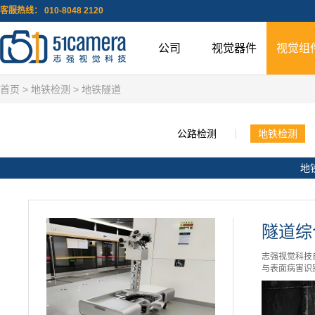
客服热线： 010-8048 2120
公司
视觉器件
视觉组
首页
>
地铁检测
> 地铁隧道
公路检测
地铁检测
地
隧道综
志强视觉科技
与表面病害识