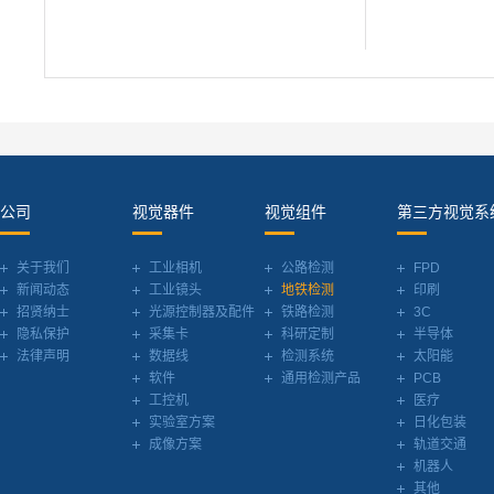
公司
视觉器件
视觉组件
第三方视觉系
关于我们
工业相机
公路检测
FPD
新闻动态
工业镜头
地铁检测
印刷
招贤纳士
光源控制器及配件
铁路检测
3C
隐私保护
采集卡
科研定制
半导体
法律声明
数据线
检测系统
太阳能
软件
通用检测产品
PCB
工控机
医疗
实验室方案
日化包装
成像方案
轨道交通
机器人
其他