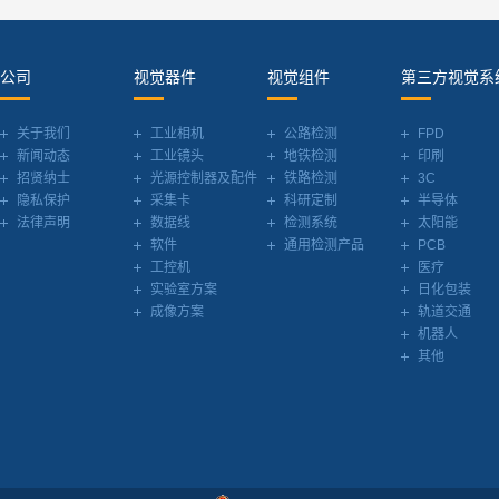
公司
视觉器件
视觉组件
第三方视觉系
关于我们
工业相机
公路检测
FPD
新闻动态
工业镜头
地铁检测
印刷
招贤纳士
光源控制器及配件
铁路检测
3C
隐私保护
采集卡
科研定制
半导体
法律声明
数据线
检测系统
太阳能
软件
通用检测产品
PCB
工控机
医疗
实验室方案
日化包装
成像方案
轨道交通
机器人
其他