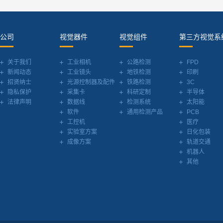
公司
视觉器件
视觉组件
第三方视觉系
关于我们
工业相机
公路检测
FPD
新闻动态
工业镜头
地铁检测
印刷
招贤纳士
光源控制器及配件
铁路检测
3C
隐私保护
采集卡
科研定制
半导体
法律声明
数据线
检测系统
太阳能
软件
通用检测产品
PCB
工控机
医疗
实验室方案
日化包装
成像方案
轨道交通
机器人
其他