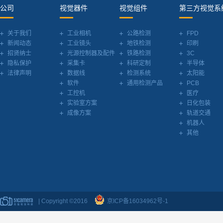
公司
视觉器件
视觉组件
第三方视觉系
关于我们
工业相机
公路检测
FPD
新闻动态
工业镜头
地铁检测
印刷
招贤纳士
光源控制器及配件
铁路检测
3C
隐私保护
采集卡
科研定制
半导体
法律声明
数据线
检测系统
太阳能
软件
通用检测产品
PCB
工控机
医疗
实验室方案
日化包装
成像方案
轨道交通
机器人
其他
| Copyright ©2016
京ICP备16034962号-1