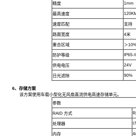
1mm
精度
120K
最高速度
速度匹配
支持
路面宽度
4米
重合区域
＞10
IP65-
防护等级
24V
供电电压
90%
日光滤除
6、存储方案
该方案使用车载小型化无风扇直流供电高速存储单元。
参数
R
RAID 方式
I7
处理器
4
内存