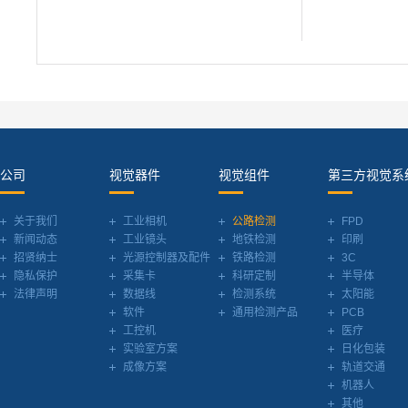
公司
视觉器件
视觉组件
第三方视觉系
关于我们
工业相机
公路检测
FPD
新闻动态
工业镜头
地铁检测
印刷
招贤纳士
光源控制器及配件
铁路检测
3C
隐私保护
采集卡
科研定制
半导体
法律声明
数据线
检测系统
太阳能
软件
通用检测产品
PCB
工控机
医疗
实验室方案
日化包装
成像方案
轨道交通
机器人
其他