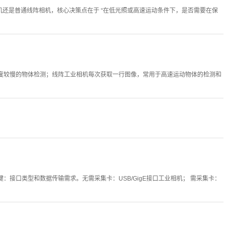
迟积分）线阵相机还是普通线阵相机，核心决策点在于 “在低光照或高速运动条件下，是否需要在保
度较慢的物体检测；线阵工业相机每次获取一行图像，常用于高速运动物体的检测和
接口类型和数据传输需求。无需采集卡：USB/GigE接口工业相机； 需采集卡：