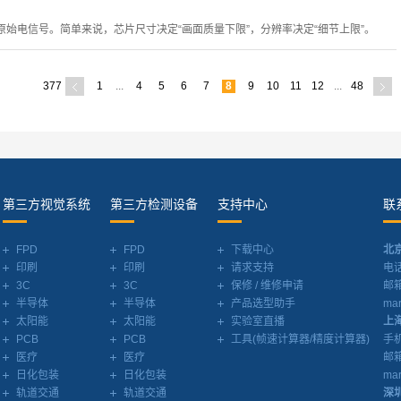
始电信号。简单来说，芯片尺寸决定“画面质量下限”，分辨率决定“细节上限”。
377
1
...
4
5
6
7
8
9
10
11
12
...
48
第三方视觉系统
第三方检测设备
支持中心
联
FPD
FPD
下载中心
北
印刷
印刷
请求支持
电话
3C
3C
保修 / 维修申请
邮
半导体
半导体
产品选型助手
mar
太阳能
太阳能
实验室直播
上
PCB
PCB
工具(帧速计算器/精度计算器)
手机
医疗
医疗
邮
日化包装
日化包装
mar
轨道交通
轨道交通
深