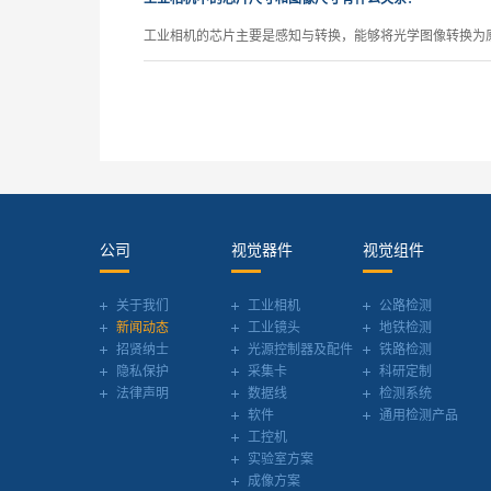
工业相机的芯片主要是感知与转换，能够将光学图像转换为原
公司
视觉器件
视觉组件
关于我们
工业相机
公路检测
新闻动态
工业镜头
地铁检测
招贤纳士
光源控制器及配件
铁路检测
隐私保护
采集卡
科研定制
法律声明
数据线
检测系统
软件
通用检测产品
工控机
实验室方案
成像方案