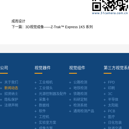
成而设计
下一篇：
3D视觉成像——Z-Trak™ Express 1K5 系列
公司
视觉器件
视觉组件
第三方视觉系
关于我们
工业相机
公路检测
FPD
新闻动态
工业镜头
地铁检测
印刷
招贤纳士
光源控制器及配件
铁路检测
3C
隐私保护
采集卡
科研定制
半导体
法律声明
数据线
检测系统
太阳能
软件
通用检测产品
PCB
工控机
医疗
实验室方案
日化包装
成像方案
轨道交通