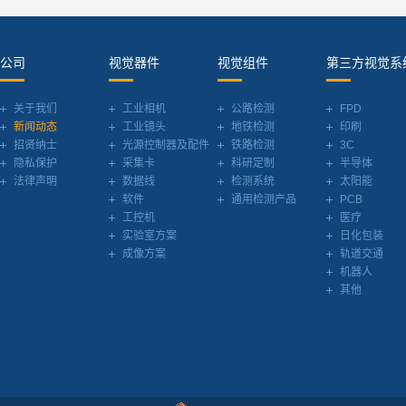
公司
视觉器件
视觉组件
第三方视觉系
关于我们
工业相机
公路检测
FPD
新闻动态
工业镜头
地铁检测
印刷
招贤纳士
光源控制器及配件
铁路检测
3C
隐私保护
采集卡
科研定制
半导体
法律声明
数据线
检测系统
太阳能
软件
通用检测产品
PCB
工控机
医疗
实验室方案
日化包装
成像方案
轨道交通
机器人
其他