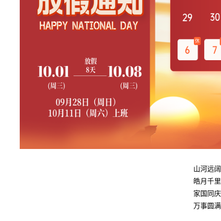
山河远阔
皓月千里
家国同庆
万事圆满