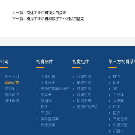
上一篇：
简述工业相机镜头的焦距
下一篇：
模拟工业相机和数字工业相机的区别
公司
视觉器件
视觉组件
第三方视觉系
关于我们
工业相机
公路检测
FPD
新闻动态
工业镜头
地铁检测
印刷
招贤纳士
光源控制器及配件
铁路检测
3C
隐私保护
采集卡
科研定制
半导体
法律声明
数据线
检测系统
太阳能
软件
通用检测产品
PCB
工控机
医疗
实验室方案
日化包装
成像方案
轨道交通
机器人