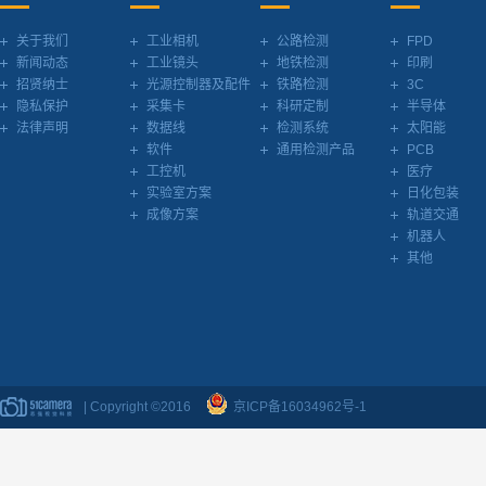
关于我们
工业相机
公路检测
FPD
新闻动态
工业镜头
地铁检测
印刷
招贤纳士
光源控制器及配件
铁路检测
3C
隐私保护
采集卡
科研定制
半导体
法律声明
数据线
检测系统
太阳能
软件
通用检测产品
PCB
工控机
医疗
实验室方案
日化包装
成像方案
轨道交通
机器人
其他
| Copyright ©2016
京ICP备16034962号-1