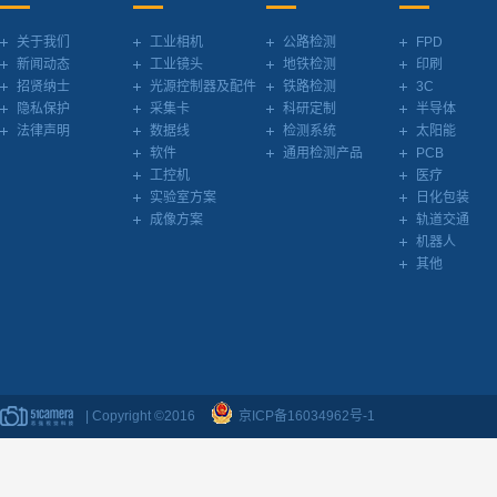
关于我们
工业相机
公路检测
FPD
新闻动态
工业镜头
地铁检测
印刷
招贤纳士
光源控制器及配件
铁路检测
3C
隐私保护
采集卡
科研定制
半导体
法律声明
数据线
检测系统
太阳能
软件
通用检测产品
PCB
工控机
医疗
实验室方案
日化包装
成像方案
轨道交通
机器人
其他
| Copyright ©2016
京ICP备16034962号-1