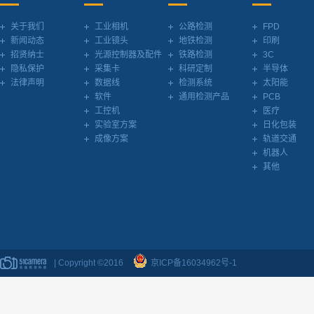
关于我们
工业相机
公路检测
FPD
新闻动态
工业镜头
地铁检测
印刷
招贤纳士
光源控制器及配件
铁路检测
3C
隐私保护
采集卡
科研定制
半导体
法律声明
数据线
检测系统
太阳能
软件
通用检测产品
PCB
工控机
医疗
实验室方案
日化包装
成像方案
轨道交通
机器人
其他
| Copyright ©2016
京ICP备16034962号-1