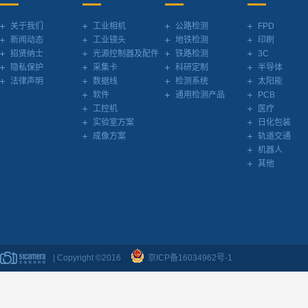
关于我们
工业相机
公路检测
FPD
新闻动态
工业镜头
地铁检测
印刷
招贤纳士
光源控制器及配件
铁路检测
3C
隐私保护
采集卡
科研定制
半导体
法律声明
数据线
检测系统
太阳能
软件
通用检测产品
PCB
工控机
医疗
实验室方案
日化包装
成像方案
轨道交通
机器人
其他
| Copyright ©2016
京ICP备16034962号-1